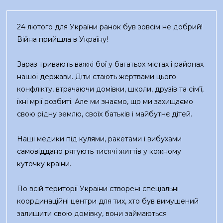
24 лютого для України ранок був зовсім не добрий!
Війна прийшла в Україну!
Зараз тривають важкі бої у багатьох містах і районах
нашої держави. Діти стають жертвами цього
конфлікту, втрачаючи домівки, школи, друзів та сім’ї,
їхні мрії розбиті. Але ми знаємо, що ми захищаємо
свою рідну землю, своїх батьків і майбутнє дітей.
Наші медики під кулями, ракетами і вибухами
самовіддано рятують тисячі життів у кожному
куточку країни.
По всій території України створені спеціальні
координаційні центри для тих, хто був вимушений
залишити свою домівку, вони займаються